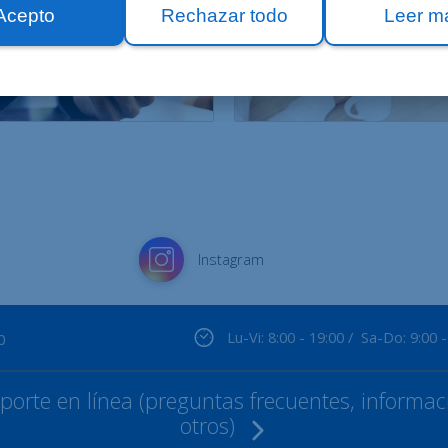
Acepto
Rechazar todo
Leer m
Instagram
Lu-Vi: 8:00 - 19:00 / Sa-Do: 9:00 -
0
orte en línea (preguntas frecuentes, informaci
otros)