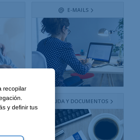
Sobre nosotros
E-MAILS
Contacto
Ofertas de empleo
Mapa del sitio
Aviso legal
 recopilar
vegación.
AYUDA Y DOCUMENTOS
 y definir tus