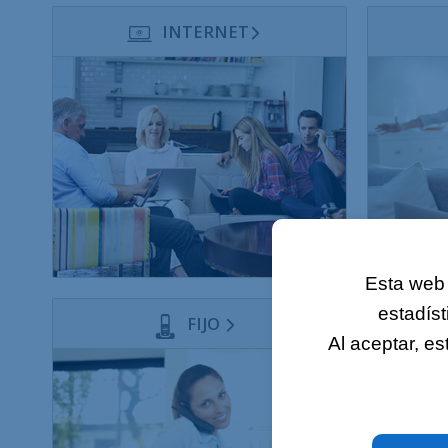
INTERNET
Esta web 
estadíst
FIJO
Al aceptar, e