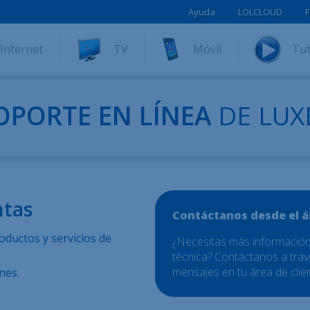
Ayuda
LOLCLOUD
F
Internet
TV
Móvil
Tut
OPORTE EN LÍNEA
DE LUX
ntas
Contáctanos desde el á
oductos y servicios de
¿Necesitas más información
técnica? Contáctanos a trav
mensajes en tu área de clien
nes.