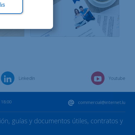
ás
LinkedIn
Youtube
 18:00
commercial@internet.lu
ón, guías y documentos útiles, contratos y