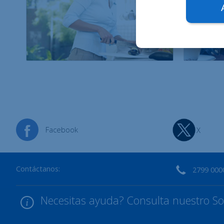
Facebook
X
Contáctanos:
2799 000
Necesitas ayuda? Consulta nuestro Sop