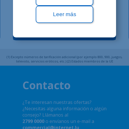
50 minutos
a móviles en Europa
Leer más
1
,50€
/mes
(1)
Excepto números de tarificación adicional (por ejemplo 800, 900, juegos,
televoto, servicios eróticos, etc.) (2) Estados miembros de la UE
Contacto
¿Te interesan nuestras ofertas?
¿Necesitas alguna información o algún
consejo? Llámanos al
2799 0000
o envíanos un e-mail a
commercial@internet.lu