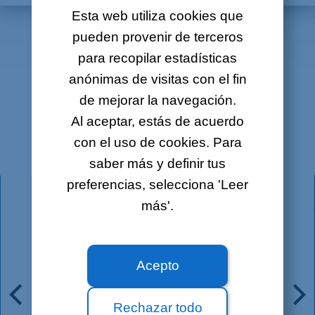
Esta web utiliza cookies que
pueden provenir de terceros
para recopilar estadísticas
¡Comunica con total
anónimas de visitas con el fin
tranquilidad!
de mejorar la navegación.
Al aceptar, estás de acuerdo
con el uso de cookies. Para
saber más y definir tus
PACK:
200
MINUTOS
preferencias, selecciona 'Leer
más'.
50 minutos
a fijos nacionales
(1)
50 minutos
a móviles nacionales
Acepto
50 minutos
a fijos en Europa
(2)
Rechazar todo