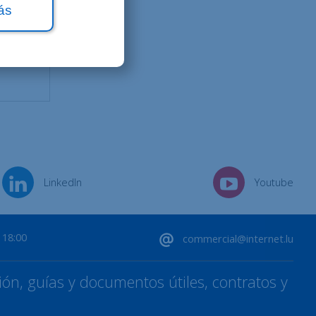
ás
LinkedIn
Youtube
 18:00
commercial@internet.lu
ón, guías y documentos útiles, contratos y