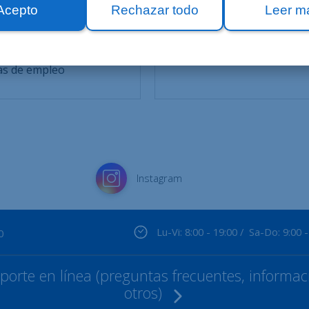
Acepto
Rechazar todo
Leer m
cto
ciones
as de empleo
Instagram
Lu-Vi: 8:00 - 19:00 / Sa-Do: 9:00 -
0
orte en línea (preguntas frecuentes, informaci
otros)