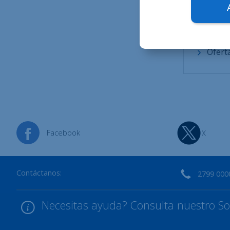
Conta
Promo
Ofert
Facebook
X
Contáctanos:
2799 000
Necesitas ayuda? Consulta nuestro Sop