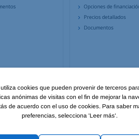
mentos
Opciones de financiació
Precios detallados
Documentos
utiliza cookies que pueden provenir de terceros para
icas anónimas de visitas con el fin de mejorar la na
stás de acuerdo con el uso de cookies. Para saber más
DIVERSOS
NUESTROS OTROS SI
preferencias, selecciona 'Leer más'.
a
LOLCLOUD
o
Web empresas
 nosotros