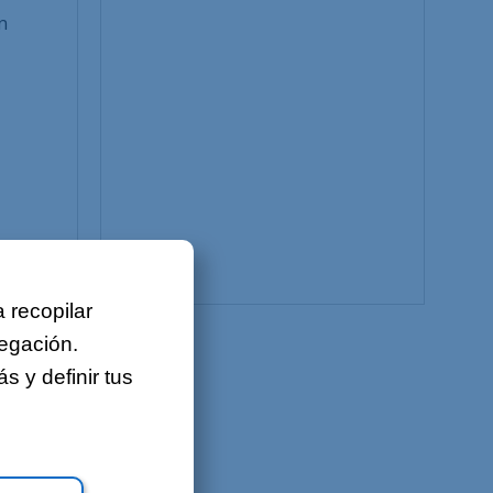
n
Sobre nosotros
Contacto
Ofertas de empleo
Mapa del sitio
Aviso legal
 recopilar
vegación.
 y definir tus
TIOS