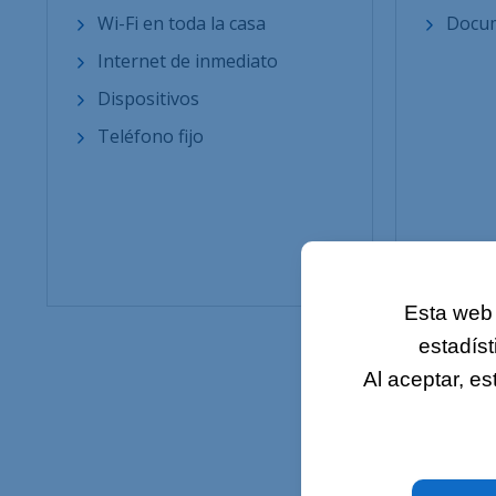
Wi-Fi en toda la casa
Docu
Internet de inmediato
Dispositivos
Teléfono fijo
Esta web 
estadíst
Al aceptar, e
Ayud
Follet
Sobre