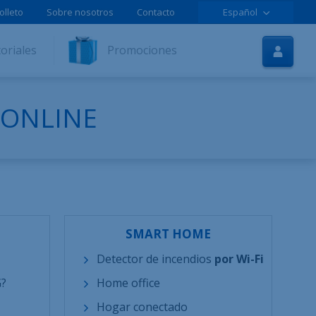
olleto
Sobre nosotros
Contacto
Español
Inicio
oriales
Promociones
Internet
TV
 ONLINE
Móvil
Tutoriales
Promociones
Contratar online
SMART HOME
Ayuda
Detector de incendios
por Wi-Fi
LOLCLOUD
G?
Home office
Folleto
Hogar conectado