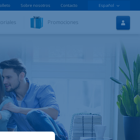
olleto
Sobre nosotros
Contacto
Español
Inicio
oriales
Promociones
Internet
TV
Móvil
Tutoriales
Promociones
Contratar online
Ayuda
LOLCLOUD
Folleto