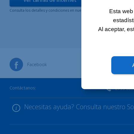
Ver tarifas de Internet
Consulta los detalles y condiciones en nuestra tienda.
Esta web 
estadíst
Al aceptar, e
Facebook
X
Contáctanos:
2799 000
Necesitas ayuda? Consulta nuestro Sop