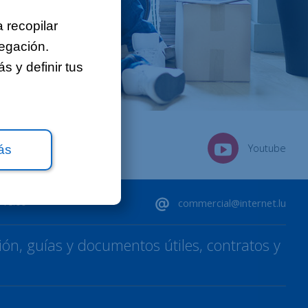
Sobre nosotros
 recopilar
Contacto
vegación.
 y definir tus
Ofertas de empleo
Mapa del sitio
Aviso legal
LinkedIn
Youtube
ás
 18:00
commercial@internet.lu
ón, guías y documentos útiles, contratos y