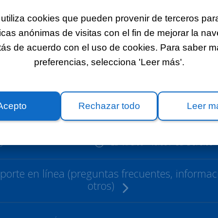
utiliza cookies que pueden provenir de terceros para
icas anónimas de visitas con el fin de mejorar la na
stás de acuerdo con el uso de cookies. Para saber más
preferencias, selecciona 'Leer más'.
Instagram
Acepto
Rechazar todo
Leer m
Lu-Vi: 8:00 - 19:00 / Sa-Do: 9:00 -
0
orte en línea (preguntas frecuentes, informaci
otros)