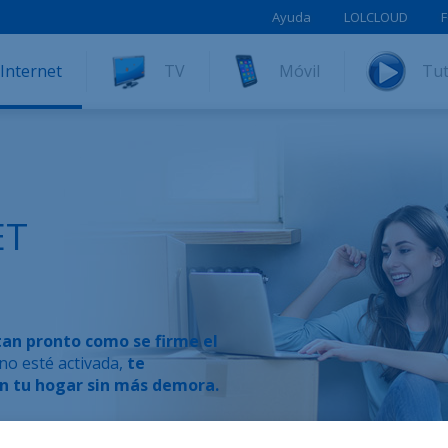
Ayuda
LOLCLOUD
F
Internet
TV
Móvil
Tut
ET
tan pronto como se firme el
no esté activada,
te
en tu hogar sin más demora.