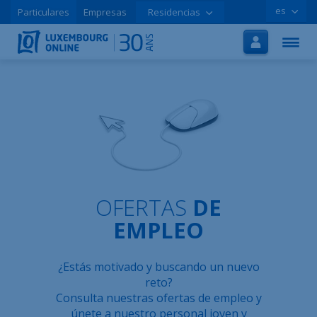
es
Particulares
Empresas
Residencias
Inicio
Internet
TV
Móvil
Tutoriales
Promociones
OFERTAS
DE
Contratar online
EMPLEO
Ayuda
¿Estás motivado y buscando un nuevo
LOLCLOUD
reto?
Consulta nuestras ofertas de empleo y
Folleto
únete a nuestro personal joven y