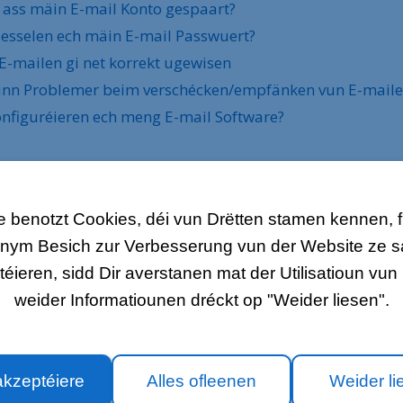
ass mäin E-mail Konto gespaart?
esselen ech mäin E-mail Passwuert?
-mailen gi net korrekt ugewisen
nn Problemer beim verschécken/empfänken vun E-mail
nfiguréieren ech meng E-mail Software?
 benotzt Cookies, déi vun Drëtten stamen kennen, fir
nym Besich zur Verbesserung vun der Website ze
ieren, sidd Dir averstanen mat der Utilisatioun vun 
weider Informatiounen dréckt op "Weider liesen".
oen ze beäntweren.
akzeptéiere
Alles ofleenen
Weider li