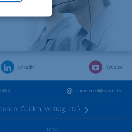
LinkedIn
Youtube
-18:00
commercial@internet.lu
ounen, Guiden, Verträg, etc.)
:
LEGAL :