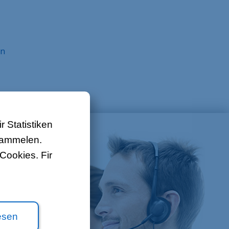
Iwwert ons
Kontakt
en
Job Offeren
Sitemap
Gesetzlech
 Statistiken
 sammelen.
Cookies. Fir
esen