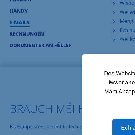
Wisou 
HANDY
Wei wi
Meng E
E-MAILS
Ech hu
RECHNUNGEN
Wei ko
DOKUMENTER AN HËLLEF
Des Website
iwwer ano
Mam Akzepté
BRAUCH MÉI
HËLLEF?
Eis Equipe steet bereet fir Iech ze beroden an all Är Fr
Ech 