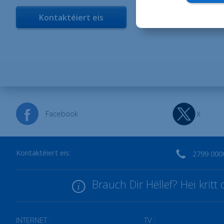
Kontaktéiert eis
Facebook
X
Kontaktéiert eis:
2799 000
Brauch Dir Hëllef? Hei krit
INTERNET :
TV :