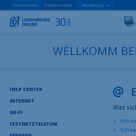
Privatclienten
Professioneller
Residenzen
WËLLKOMM BE
HELP CENTER
INTERNET
Wat sic
WI-FI
Ech hu
FESTNETZTELEFON
Ech ka
FERNSEH