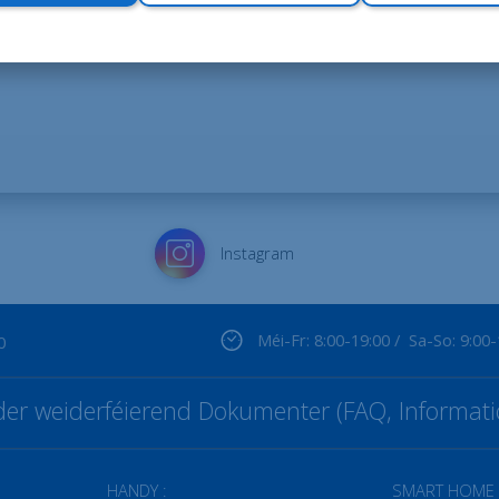
Instagram
Méi-Fr: 8:00-19:00 / Sa-So: 9:00
0
t der weiderféierend Dokumenter (FAQ, Informati
HANDY :
SMART HOME 