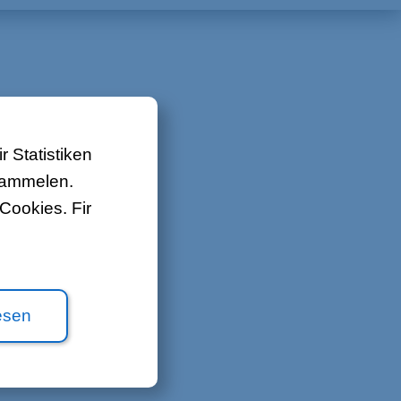
Iwwert ons
Kontakt
Job Offeren
Sitemap
 Statistiken
Gesetzlech
 sammelen.
Cookies. Fir
esen
lleg.