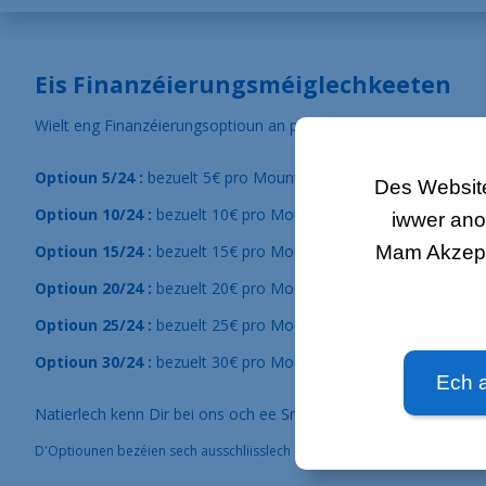
Eis Finanzéierungsméiglechkeeten
Wielt eng Finanzéierungsoptioun an profitéiert direkt vun en
Optioun 5/24 :
bezuelt 5€ pro Mount wärend 24 Méint.
Spuert
Des Website
Optioun 10/24 :
bezuelt 10€ pro Mount wärend 24 Méint.
Spue
iwwer ano
Mam Akzepté
Optioun 15/24 :
bezuelt 15€ pro Mount wärend 24 Méint.
Spue
Optioun 20/24 :
bezuelt 20€ pro Mount wärend 24 Méint.
Spue
Optioun 25/24 :
bezuelt 25€ pro Mount wärend 24 Méint.
Spue
Optioun 30/24 :
bezuelt 30€ pro Mount wärend 24 Méint.
Spue
Ech 
Natierlech kenn Dir bei ons och ee Smartphone ouni Abonnemen
D'Optiounen bezéien sech ausschliisslech op den Kaf vun engem Smar