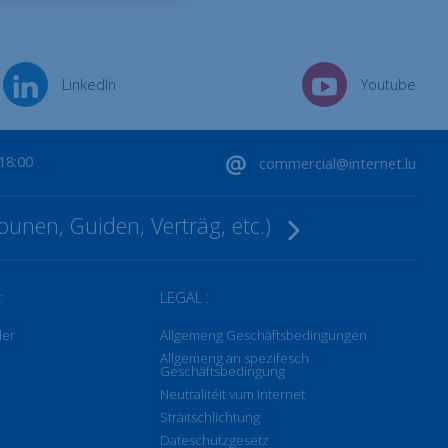
LinkedIn
Youtube
-18:00
commercial@internet.lu
ounen, Guiden, Verträg, etc.)
:
LEGAL :
der
Allgemeng Geschäftsbedingungen
Allgemeng an spezifesch
Geschäftsbedingung
Neutralitéit vum Internet
Sträitschlichtung
Dateschutzgesetz