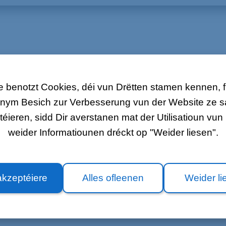
gem Rabatt beim Kaf vun engem Smartphone.
 120€
 benotzt Cookies, déi vun Drëtten stamen kennen, fir
rt 240€
nym Besich zur Verbesserung vun der Website ze
ieren, sidd Dir averstanen mat der Utilisatioun vun 
rt 360€
weider Informatiounen dréckt op "Weider liesen".
rt 480€
rt 600€
rt 720€
akzeptéiere
Alles ofleenen
Weider li
t kafen, allerdéngs ass an dësem Fall den Gesamtbetrag beim Kaf fä
tphone an Verbindung mam Ofschléissen vun engem LOL-Mobile Abonement.