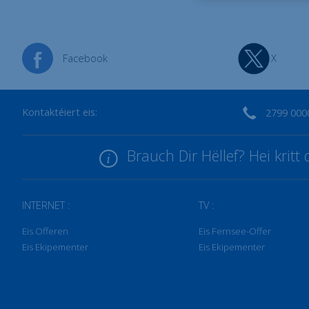
Facebook
X
Kontaktéiert eis:
2799 000
Brauch Dir Hëllef? Hei krit
INTERNET :
TV :
Eis Offeren
Eis Fernsee-Offer
Eis Ekipementer
Eis Ekipementer