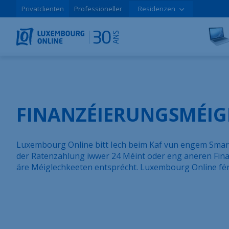
Privatclienten
Professioneller
Residenzen
FINANZÉIERUNGSMÉIG
Luxembourg Online bitt Iech beim Kaf vun engem Sma
der Ratenzahlung iwwer 24 Méint oder eng aneren Fin
äre Méiglechkeeten entsprécht. Luxembourg Online fënn