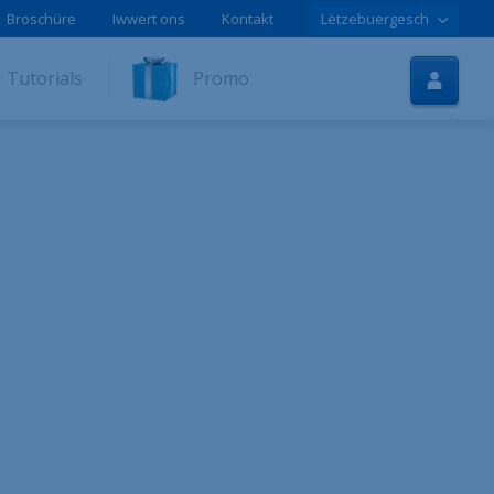
Broschüre
Iwwert ons
Kontakt
Lëtzebuergesch
Startsäit
Tutorials
Promo
Internet
TV
Handy
Tutorials
Promoen
Online-Aschreiwung
Hëllef
LOLCLOUD
Broschür