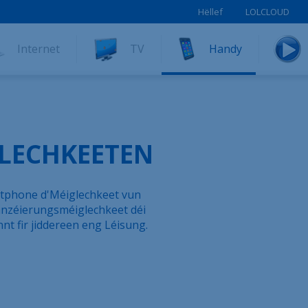
Hëllef
LOLCLOUD
Internet
TV
Handy
LECHKEETEN
rtphone d'Méiglechkeet vun
anzéierungsméiglechkeet déi
t fir jiddereen eng Léisung.