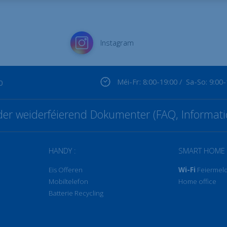
Instagram
Méi-Fr: 8:00-19:00 / Sa-So: 9:00
0
t der weiderféierend Dokumenter (FAQ, Informati
HANDY :
SMART HOME 
Eis Offeren
Wi-Fi
Feiermel
Mobiltelefon
Home office
Batterie Recycling