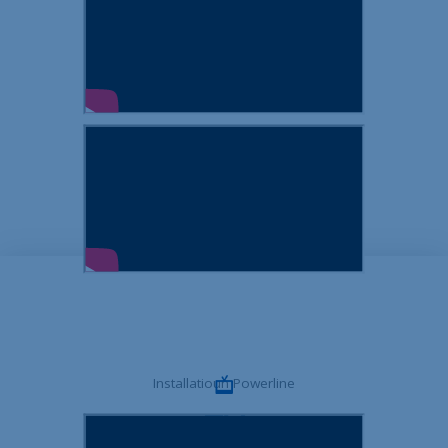
Wi-Fi Mesh-Repeater-Installatioun
Installatioun kabellosen Zougangspunkt
Installatioun Powerline
TV