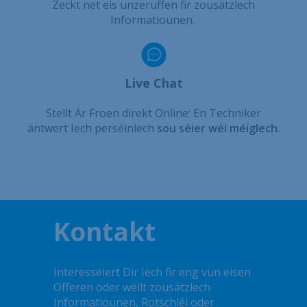
Zeckt net eis unzeruffen fir zousätzlech
Informatiounen.
Live Chat
Stellt Är Froen direkt Online: En Techniker
äntwert Iech perséinlech
sou séier wéi méiglech
.
Kontakt
Interesséiert Dir Iech fir eng vun eisen
Offeren oder wëllt zousätzlech
Informatiounen, Rotschléi oder