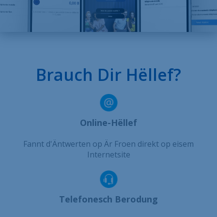
Brauch Dir Hëllef?
Online-Hëllef
Fannt d'Äntwerten op Är Froen direkt op eisem
Internetsite
Telefonesch Berodung