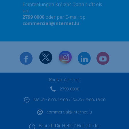
Empfeelungen kréien? Dann rufft eis
un
2799 0000
oder per E-mail op
commercial@internet.lu
Kontaktéiert eis:
2799 0000
Méi-Fr: 8:00-19:00 / Sa-So: 9:00-18:00
commercial@internet.lu
Brauch Dir Hëllef? Hei kritt der