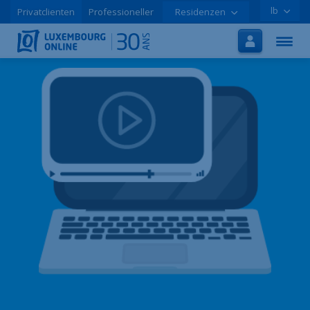
lb
Privatclienten
Professioneller
Residenzen
Startsäit
Internet
TV
Handy
Tutorials
Promoen
Online-Aschreiwung
Hëllef
LOLCLOUD
Broschür