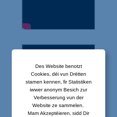
Wei een d'Minix-Fernbedienung benotzt
Des Website benotzt
Cookies, déi vun Drëtten
stamen kennen, fir Statistiken
iwwer anonym Besich zur
Verbesserung vun der
Website ze sammelen.
Wei een d'Replay- an d'Ophuelfunktioun benotzen kann
Mam Akzeptéieren, sidd Dir