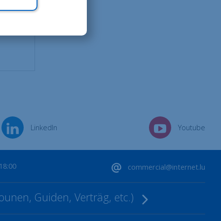
LinkedIn
Youtube
-18:00
commercial@internet.lu
ounen, Guiden, Verträg, etc.)