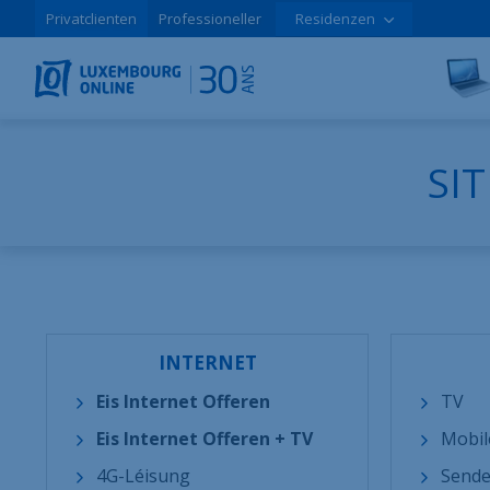
Privatclienten
Professioneller
Residenzen
SI
INTERNET
Eis Internet Offeren
TV
Eis Internet Offeren + TV
Mobil
4G-Léisung
Sende