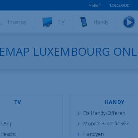
Hëllef
LOLCLOUD
Internet
TV
Handy
TEMAP LUXEMBOURG ONL
TV
HANDY
Eis Handy-Offeren
e App
Mobile: Prett fir 5G?
rlescht
Handyen