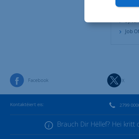
Konta
Spezie
Job O
Facebook
X
Kontaktéiert eis:
2799 000
Brauch Dir Hëllef? Hei krit