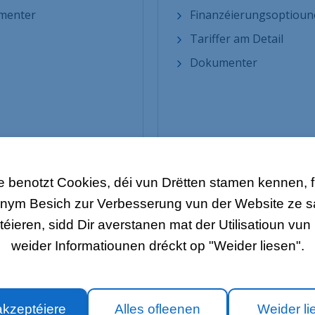
menter
Finanzéierungsoptiou
Tariffer am Detail
Dokumenter
 benotzt Cookies, déi vun Drëtten stamen kennen, fir
nym Besich zur Verbesserung vun der Website ze
ieren, sidd Dir averstanen mat der Utilisatioun vun 
ERSCHIDDENES
EIS ANER SITEN
weider Informatiounen dréckt op "Weider liesen".
LOLCLOUD
hüre
Business Säit
akzeptéiere
Alles ofleenen
Weider li
t ons