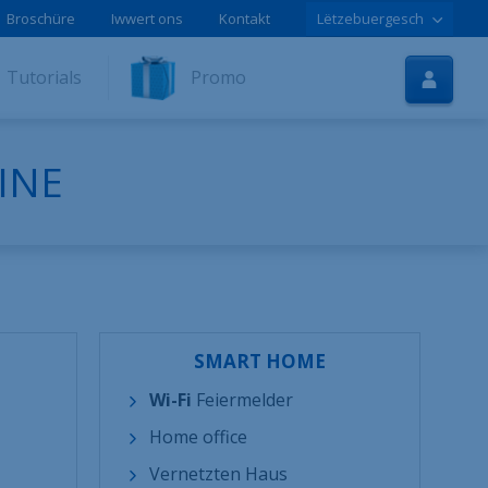
Broschüre
Iwwert ons
Kontakt
Lëtzebuergesch
Startsäit
Tutorials
Promo
Internet
TV
INE
Handy
Tutorials
Promoen
Online-Aschreiwung
SMART HOME
Hëllef
Wi-Fi
Feiermelder
LOLCLOUD
Home office
Broschür
Vernetzten Haus