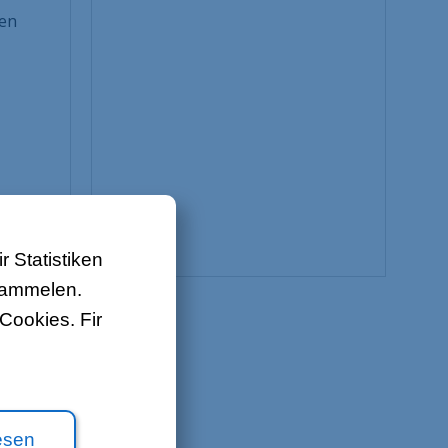
nen
Iwwert ons
Kontakt
Job Offeren
Sitemap
Gesetzlech
 Statistiken
 sammelen.
Cookies. Fir
esen