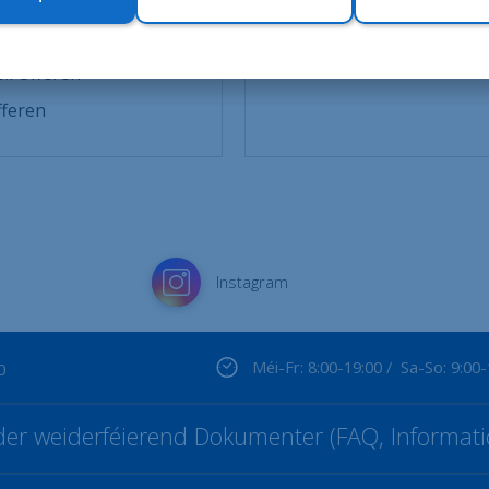
kt
ll Offeren
fferen
Instagram
Méi-Fr: 8:00-19:00 / Sa-So: 9:00
0
t der weiderféierend Dokumenter (FAQ, Informati