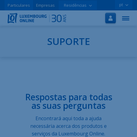
pt
Particulares
Empresas
Residências
Início
Internet
TV
SUPORTE
Móvel
Tutoriais
Promoções
Respostas para todas
Aderir online
as suas perguntas
Ajuda
Encontrará aqui toda a ajuda
LOLCLOUD
necessária acerca dos produtos e
Folheto
serviços da Luxembourg Online.