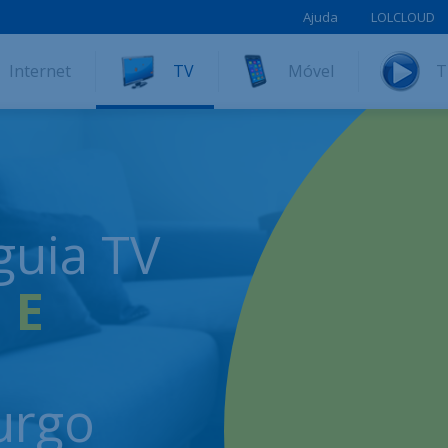
Ajuda
LOLCLOUD
Internet
TV
Móvel
T
guia TV
 E
urgo