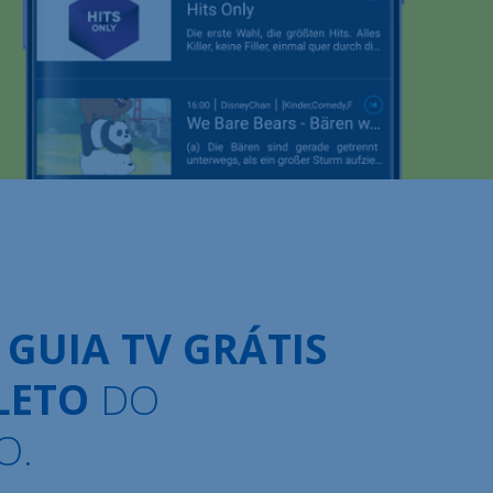
Sobre nós
Contacto
Ofertas de emprego
Mapa do site
Informações legais
O
GUIA TV GRÁTIS
LETO
DO
O.