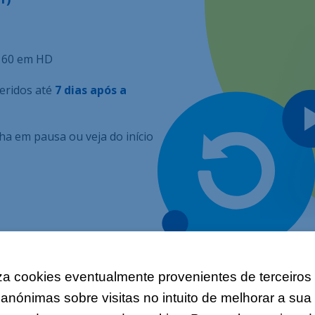
 60 em HD
feridos até
7 dias após a
ha em pausa ou veja do início
liza cookies eventualmente provenientes de terceiros
s anónimas sobre visitas no intuito de melhorar a su