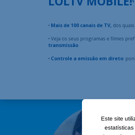
LOLTV MOBILE!
•
Mais de 100 canais de TV,
dos quais
• Veja os seus programas e filmes pre
transmissão
•
Controle a emissão em direto
: pon
Este site uti
estatística