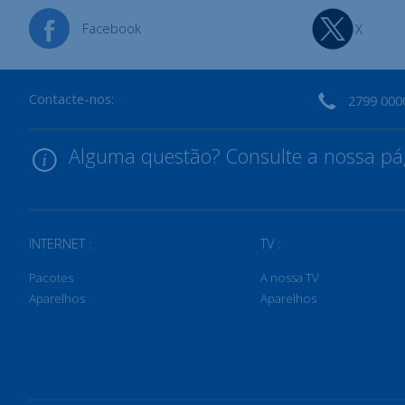
Facebook
X
Contacte-nos:
2799 000
Alguma questão? Consulte a nossa pág
INTERNET :
TV :
Pacotes
A nossa TV
Aparelhos
Aparelhos