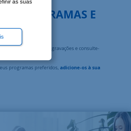
finir as suas
EUS PROGRAMAS E
FERIDOS!
is
e-a!
Programe as suas gravações e consulte-
ssa app.
 seus programas preferidos,
adicione-os à sua