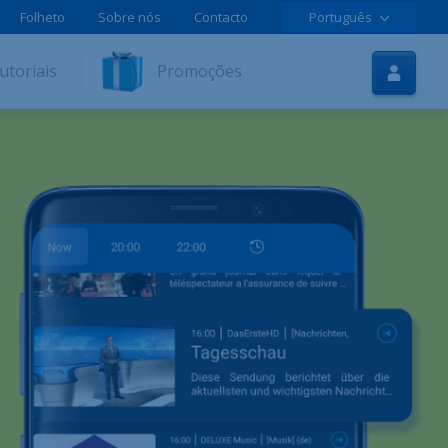
Folheto
Sobre nós
Contacto
Português
Início
utoriais
Promoções
Internet
TV
Móvel
Tutoriais
Promoções
Aderir online
Ajuda
LOLCLOUD
Folheto