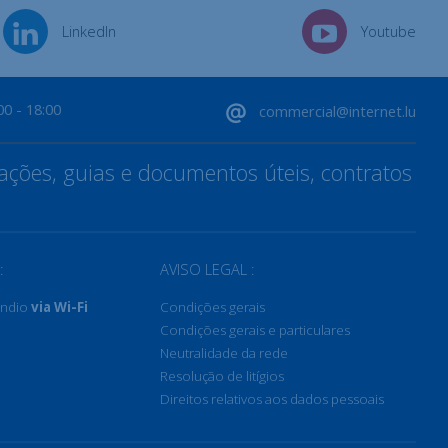
LinkedIn
Youtube
00 - 18:00
commercial@internet.lu
ções, guias e documentos úteis, contratos
:
AVISO LEGAL :
êndio
via Wi-Fi
Condições gerais
Condições gerais e particulares
Neutralidade da rede
Resolução de litígios
Direitos relativos aos dados pessoais