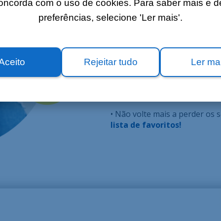
concorda com o uso de cookies. Para saber mais e de
GRAVE OS S
preferências, selecione 'Ler mais'.
FILMES PRE
Aceito
Rejeitar tudo
Ler ma
• Quer rever a sua série?
Grav
as a qualquer momento na no
• Não volte mais a perder os
lista de favoritos!