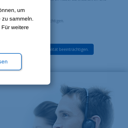
können, um
rt ist
e zu sammeln.
igkeit des Modems beeinträchtigen.
Für weitere
e Staub kann die Signalqualität beeinträchtigen.
sen