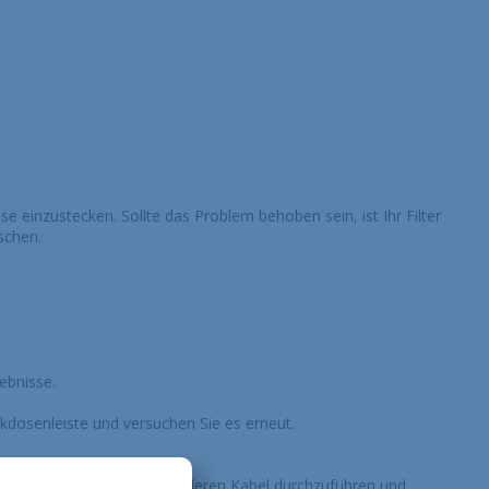
Über uns
Kontakt
Stellenangebote
Sitemap
Gesetzlich
e einzustecken. Sollte das Problem behoben sein, ist Ihr Filter
schen.
ebnisse.
dosenleiste und versuchen Sie es erneut.
 Sie, den Test mit einem anderen Kabel durchzuführen und