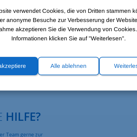
Sie dann, ob das Problem behoben ist.
site verwendet Cookies, die von Dritten stammen 
 darauf, dass das Telefon nicht direkt neben dem Modem platzie
über anonyme Besuche zur Verbesserung der Websit
oses Telefon sowie alle anderen Funkgeräte können die Leistungsfäh
 zwischen diesen Geräten sollte mindestens 50 cm betragen.
nahme akzeptieren Sie die Verwendung von Cookies. 
Informationen klicken Sie auf "Weiterlesen".
hten Sie darauf, Ihre Steckdosen regelmäßig zu reinigen. Der angehäuft
akzeptiere
Alle ablehnen
Weiterle
E
HILFE?
ser Team gerne zur