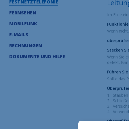
Leitun
FESTNETZTELEFONIE
FERNSEHEN
Im Falle ei
MOBILFUNK
Funktionie
Wenn nicht,
E-MAILS
überprüfen
RECHNUNGEN
Stecken Si
DOKUMENTE UND HILFE
Wenn Sie ei
defekt. Bri
Führen Sie
Sollte das 
Überprüfen
Stauben 
Schließe
Versuche
Verwende
Überprüfen
Es muss in 