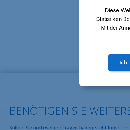
überprüfen 
Diese Web
Achten Sie
Statistiken 
Ein schnurl
Der Abstand
Mit der An
hinweis:
Bitte ac
Ich 
BENÖTIGEN SIE WEITER
Sollten Sie noch weitere Fragen haben, steht Ihnen un