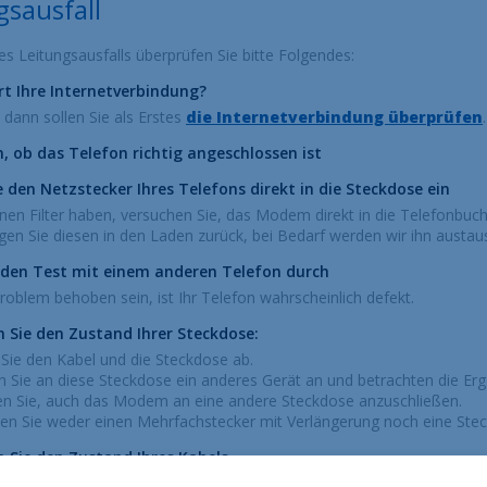
gsausfall
nes Leitungsausfalls überprüfen Sie bitte Folgendes:
rt Ihre Internetverbindung?
 dann sollen Sie als Erstes
die Internetverbindung überprüfen
.
, ob das Telefon richtig angeschlossen ist
e den Netzstecker Ihres Telefons direkt in die Steckdose ein
nen Filter haben, versuchen Sie, das Modem direkt in die Telefonbuchs
ngen Sie diesen in den Laden zurück, bei Bedarf werden wir ihn austau
 den Test mit einem anderen Telefon durch
Problem behoben sein, ist Ihr Telefon wahrscheinlich defekt.
 Sie den Zustand Ihrer Steckdose:
Sie den Kabel und die Steckdose ab.
n Sie an diese Steckdose ein anderes Gerät an und betrachten die Erg
n Sie, auch das Modem an eine andere Steckdose anzuschließen.
n Sie weder einen Mehrfachstecker mit Verlängerung noch eine Steck
 Sie den Zustand Ihres Kabels
gutem Zustand sein, d.h. weder geknickt noch beschädigt. Versuchen