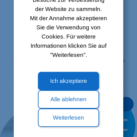
der Website zu sammeln.
Mit der Annahme akzeptieren
Sie die Verwendung von
Cookies. Für weitere
Informationen klicken Sie auf
•
Über 100 TV-Kanäle,
einschließlich 60 in HD
"Weiterlesen".
- Sehen Sie sich Ihre Sendungen und Filme bis zu
7 Tage nach ihrer Ausstrahlung an
.
•
Steuern Sie Ihr Live-Programm
, indem Sie es
Ich akzeptiere
anhalten oder von Anfang an neu starten.
Alle ablehnen
Weiterlesen