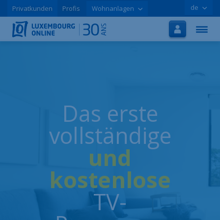
de
Privatkunden
Profis
Wohnanlagen
Startseite
Internet
TV
Handy
Das erste
Tutorials
vollständige
Aktionen
und
Online-Registrierung
kostenlose
Hilfe
TV-
LOLCLOUD
Broschüre