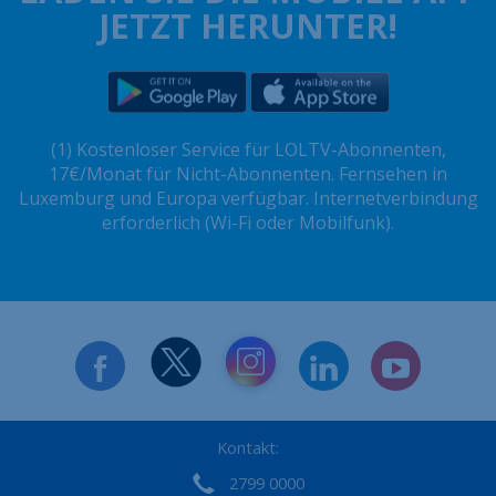
JETZT HERUNTER!
(1) Kostenloser Service für LOLTV-Abonnenten,
17€/Monat für Nicht-Abonnenten. Fernsehen in
Luxemburg und Europa verfügbar. Internetverbindung
erforderlich (Wi-Fi oder Mobilfunk).
Kontakt:
2799 0000