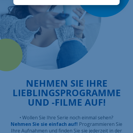
NEHMEN SIE IHRE
LIEBLINGSPROGRAMME
UND -FILME AUF!
• Wollen Sie Ihre Serie noch einmal sehen?
Nehmen Sie sie einfach auf!
Programmieren Sie
Ihre Aufnahmen und finden Sie sie jederzeit in der