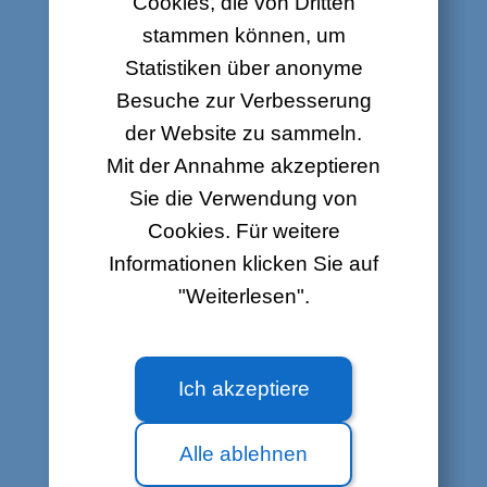
Cookies, die von Dritten
Ihre Kontaktdaten
stammen können, um
Sind Sie bereits Kunde bei
Statistiken über anonyme
Luxembourg Online?
Besuche zur Verbesserung
Ja
Nein
der Website zu sammeln.
Name
*
Mit der Annahme akzeptieren
Sie die Verwendung von
Cookies. Für weitere
Vorname
*
Informationen klicken Sie auf
"Weiterlesen".
Adresse
*
Ich akzeptiere
PLZ
*
Alle ablehnen