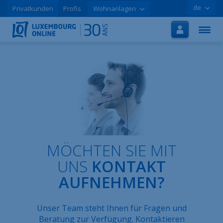
de
Privatkunden
Profis
Wohnanlagen
Startseite
Internet
TV
Handy
Tutorials
Aktionen
MÖCHTEN SIE MIT
Online-Registrierung
UNS
KONTAKT
AUFNEHMEN?
Hilfe
LOLCLOUD
Unser Team steht Ihnen für Fragen und
Broschüre
Beratung zur Verfügung. Kontaktieren