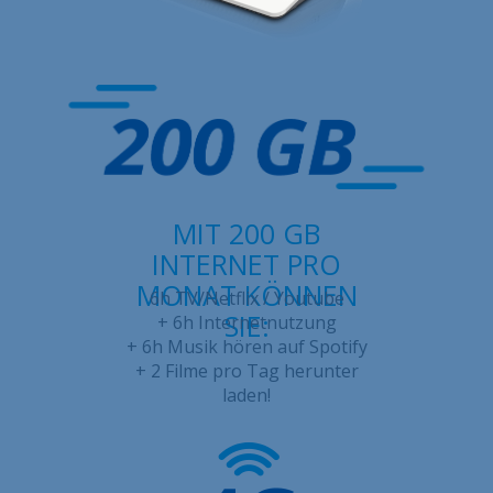
Über uns
Kontakt
Stellenangebote
Sitemap
Gesetzlich
MIT 200 GB
INTERNET PRO
MONAT KÖNNEN
6h TV/Netflix / Youtube
SIE:
+ 6h Internetnutzung
+ 6h Musik hören auf Spotify
+ 2 Filme pro Tag herunter
laden!