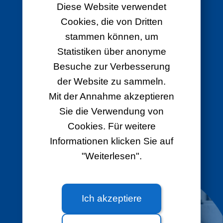
Diese Website verwendet
DIE 4G-BOX FÜR WEN?
Cookies, die von Dritten
stammen können, um
Wenn Glasfaser nicht möglich ist.
Statistiken über anonyme
Besuche zur Verbesserung
Wenn Ihre aktuelle Verbindung zu
der Website zu sammeln.
langsam ist.
Mit der Annahme akzeptieren
Sie die Verwendung von
Wenn Sie eine Lösung ohne Verkabelung
wünschen.
Cookies. Für weitere
Informationen klicken Sie auf
Wenn Sie eine temporäre und sofortige
"Weiterlesen".
Internetverbindung wünschen.
Ich akzeptiere