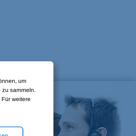
Über uns
Kontakt
Stellenangebote
Sitemap
Gesetzlich
können, um
e zu sammeln.
Für weitere
sen