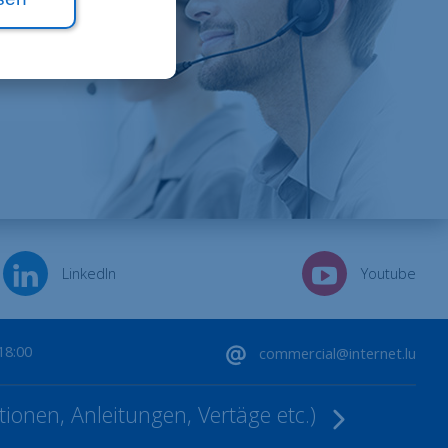
LinkedIn
Youtube
18:00
commercial@internet.lu
ionen, Anleitungen, Vertäge etc.)