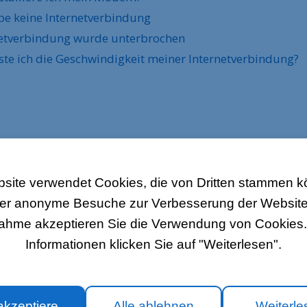
be keine Internetverbindung
etverbindung wurde unterbrochen
ste ich die Geschwindigkeit meiner Internetverbindung?
site verwendet Cookies, die von Dritten stammen 
über anonyme Besuche zur Verbesserung der Websit
nahme akzeptieren Sie die Verwendung von Cookies. 
Informationen klicken Sie auf "Weiterlesen".
E
HILFE?
akzeptiere
Alle ablehnen
Weiterle