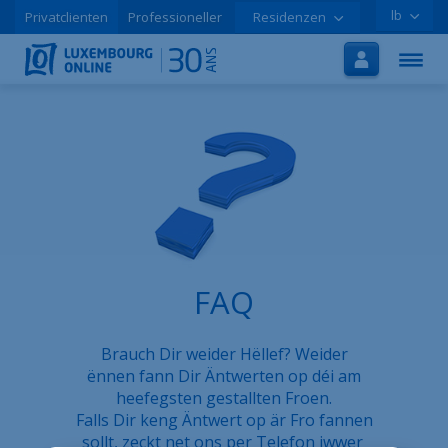
lb
Privatclienten
Professioneller
Residenzen
Startsäit
Internet
TV
Handy
Tutorials
Promoen
FAQ
Online-Aschreiwung
Brauch Dir weider Hëllef? Weider
Hëllef
ënnen fann Dir Äntwerten op déi am
LOLCLOUD
heefegsten gestallten Froen.
Falls Dir keng Äntwert op är Fro fannen
Broschür
sollt, zeckt net ons per Telefon iwwer