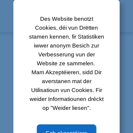
2799 0000
oder per E-mail op
Iwwert ons
helpdesk@internet.lu
Kontakt
Des Website benotzt
Cookies, déi vun Drëtten
Job Offeren
stamen kennen, fir Statistiken
Sitemap
iwwer anonym Besich zur
Gesetzlech
Verbesserung vun der
Wéieng Internet Geschwindegkeet ass
Website ze sammelen.
Luxembourg Online verflicht Iech ze
liwweren?
Mam Akzeptéieren, sidd Dir
averstanen mat der
Wat bedeit "Upstream, "Downstream" an
Utilisatioun vun Cookies. Fir
Mbit/s?
weider Informatiounen dréckt
op "Weider liesen".
Woufir gëtt ee Splitter benéidegt?
Kann ech den Modem vun engem aneren