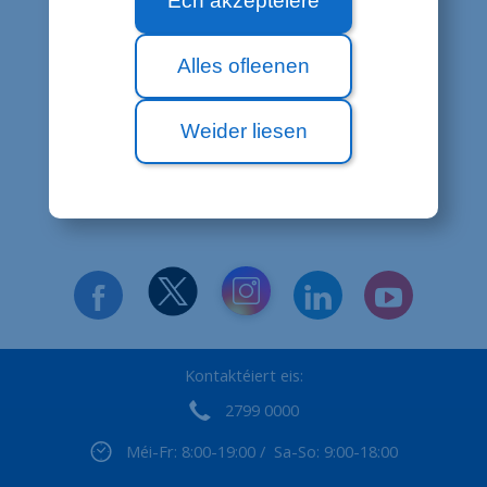
Ech akzeptéiere
Operateur benotzen?
Alles ofleenen
Wat ass ënner "fair use" ze verstoen?
Weider liesen
Wat geschitt wann ech plënnere?
Kontaktéiert eis:
2799 0000
Méi-Fr: 8:00-19:00 / Sa-So: 9:00-18:00