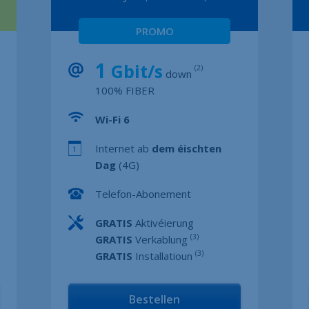
PROMO
1
Gbit/s
(2)
down
100% FIBER
Wi-Fi 6
Internet ab
dem éischten
Dag
(4G)
Telefon-Abonement
GRATIS
Aktivéierung
(3)
GRATIS
Verkablung
(3)
GRATIS
Installatioun
Bestellen