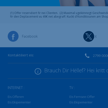
(1) Offer reservéiert fir nei Clienten. (2) Maximal ugekënnegt Geschwi
fir den Deplacement vu 49€ net abegraff. Kuckt d'Konditiounen am Shop
Facebook
X
Kontaktéiert eis:
2799 000
Brauch Dir Hëllef? Hei krit
INTERNET :
TV :
Eis Offeren
Eis Fernsee-Offer
Eis Ekipementer
Eis Ekipementer