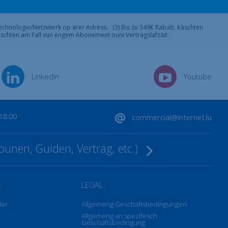
Technologie/Netzwierk op ärer Adress. (3) Bis zu 349€ Rabatt. Käschten
käschten am Fall vun engem Abonement ouni Vertragslafzäit.
LinkedIn
Youtube
-18:00
commercial@internet.lu
ounen, Guiden, Verträg, etc.)
:
LEGAL :
der
Allgemeng Geschäftsbedingungen
Allgemeng an spezifesch
Geschäftsbedingung