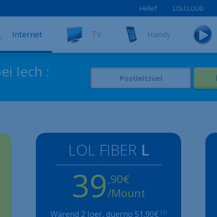
Hëllef
LOLCLOUD
Internet
TV
Handy
ei Iech :
LOL FIBER
L
39
,90€
/Mount
Wärend 2 Joer, duerno
51,90
€
(1)