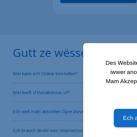
Gutt ze wëssen
Des Website
iwwer ano
Wei kann ech Online bestellen?
Mam Akzepté
Wei leeft d'Installatioun of?
Ech well mäin aktuellen Operateur kënnegen.
Ech 
Ech brauch direkt een Internetzougang.