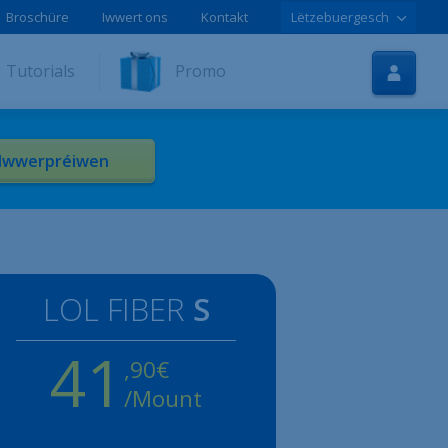
Broschüre
Iwwert ons
Kontakt
Lëtzebuergesch
Startsäit
Tutorials
Promo
Internet
TV
Iwwerpréiwen
Handy
Tutorials
Promoen
LOL FIBER
S
Online-Aschreiwung
41
Hëllef
,90€
/Mount
LOLCLOUD
Broschür