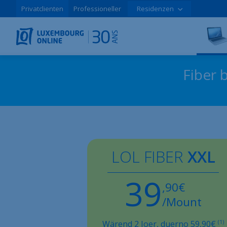
Privatclienten
Professioneller
Residenzen
Fiber b
LOL FIBER
XXL
39
,90€
/Mount
Wärend 2 Joer, duerno
59,90
€
(1)