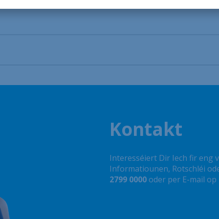
Kontakt
Interesséiert Dir Iech fir eng
Informatiounen, Rotschléi od
2799 0000
oder per E-mail op