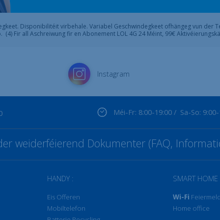
ndegkeet. Disponibilitéit virbehale. Variabel Geschwindegkeet ofhängeg vun der 
. (4) Fir all Aschreiwung fir en Abonement LOL 4G 24 Méint, 99€ Aktivéierungs
Instagram
Méi-Fr: 8:00-19:00 / Sa-So: 9:00
0
t der weiderféierend Dokumenter (FAQ, Informati
HANDY :
SMART HOME 
Eis Offeren
Wi-Fi
Feiermel
Mobiltelefon
Home office
Batterie Recycling