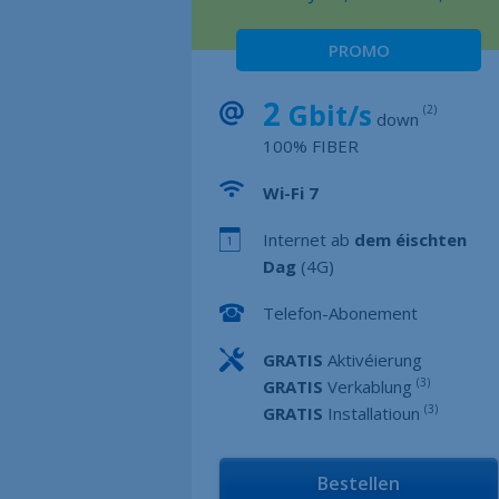
PROMO
2
Gbit/s
(2)
down
100% FIBER
Wi-Fi 7
Internet ab
dem éischten
Dag
(4G)
Telefon-Abonement
GRATIS
Aktivéierung
(3)
GRATIS
Verkablung
(3)
GRATIS
Installatioun
Bestellen