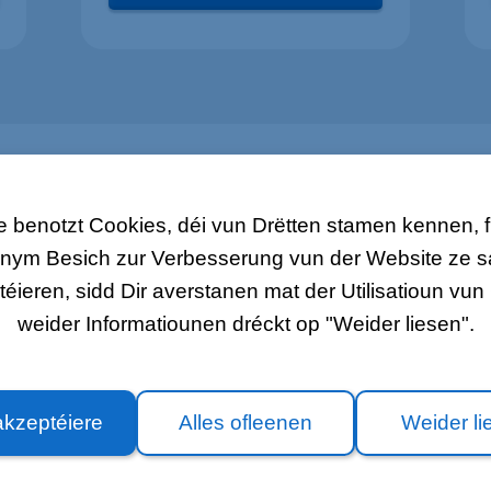
 benotzt Cookies, déi vun Drëtten stamen kennen, fir
nym Besich zur Verbesserung vun der Website ze
ieren, sidd Dir averstanen mat der Utilisatioun vun 
weider Informatiounen dréckt op "Weider liesen".
akzeptéiere
Alles ofleenen
Weider li