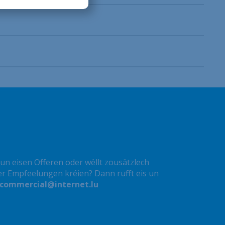
 vun eisen Offeren oder wëllt zousätzlech
er Empfeelungen kréien? Dann rufft eis un
commercial@internet.lu