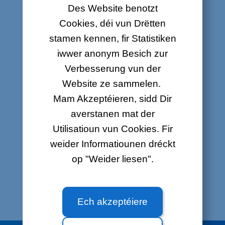
Des Website benotzt
Einfach ze benotzen, och ënnerwee.
Cookies, déi vun Drëtten
stamen kennen, fir Statistiken
Wëll Dir d'Temperatur onofhängeg vun Ärer
iwwer anonym Besich zur
Agenda astellen? Kee Problem ! Dir kënnt
d'Temperatur zu all Moment mat der
Verbesserung vun der
Applikatioun um Smartphone, Tablett,
Website ze sammelen.
Computer änneren.
Mam Akzeptéieren, sidd Dir
averstanen mat der
Utilisatioun vun Cookies. Fir
weider Informatiounen dréckt
op "Weider liesen".
Ech akzeptéiere