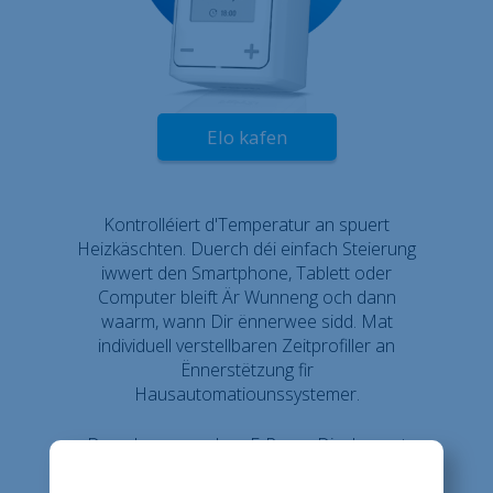
Elo kafen
Kontrolléiert d'Temperatur an spuert
Heizkäschten. Duerch déi einfach Steierung
iwwert den Smartphone, Tablett oder
Computer bleift Är Wunneng och dann
waarm, wann Dir ënnerwee sidd. Mat
individuell verstellbaren Zeitprofiller an
Ënnerstëtzung fir
Hausautomatiounssystemer.
Den ekonomeschen E-Paper Display mat
senger besonnesch liesbarer Schrëft
begleet Iech bei manuellen Astellungen.