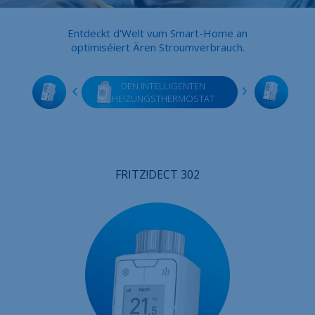
Iwwert ons
Entdeckt d'Welt vum Smart-Home an
Kontakt
optimiséiert Ären Stroumverbrauch.
Job Offeren
DEN INTELLIGENTEN
Sitemap
HEIZUNGSTHERMOSTAT
Gesetzlech
FRITZ!DECT 302