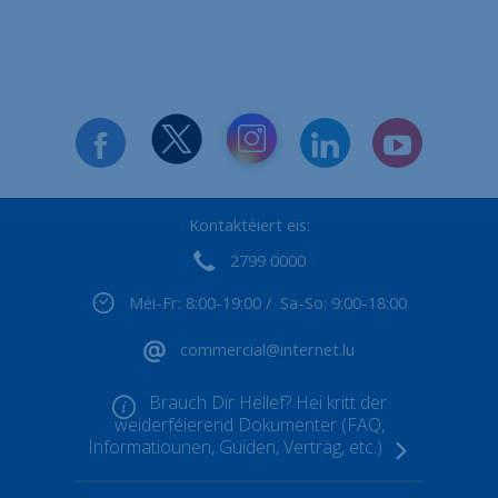
Kontaktéiert eis:
2799 0000
Méi-Fr: 8:00-19:00 / Sa-So: 9:00-18:00
commercial@internet.lu
Brauch Dir Hëllef? Hei kritt der
weiderféierend Dokumenter (FAQ,
Informatiounen, Guiden, Verträg, etc.)