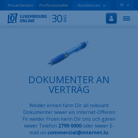
lb
Privatclienten
Professioneller
Residenzen
Startsäit
Internet
TV
Handy
Tutorials
DOKUMENTER AN
Promoen
VERTRÄG
Online-Aschreiwung
Weider ënnen fann Dir all relevant
Hëllef
Dokumenter iwwer eis Internet-Offeren
Fir weider Froen kenn Dir ons och gären
LOLCLOUD
iwwer Telefon
2799 0000
oder iwwer E-
mail un
commercial@internet.lu
.
Broschür