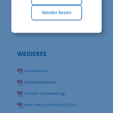
Spezifesch Geschäftsbedingung fir LOLTV
an LOLTV Mobile (Nei Versioun säit dem
Weider liesen
15/09/2020)
Rechtlech Hiweiser
(nei Versioun vum 26/01/2016)
WEIDERES
Domiciliatioun
Plënnerdeklaratioun
Transfert Internetvertrag
Rush order (LOLFIBER/LOLDSL)