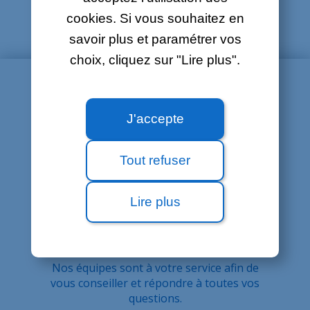
eSim iOs
cookies. Si vous souhaitez en
savoir plus et paramétrer vos
choix, cliquez sur "Lire plus".
J'accepte
Tout refuser
Lire plus
BESOIN DE PLUS
D'ASSISTANCE ?
Nos équipes sont à votre service afin de
vous conseiller et répondre à toutes vos
questions.