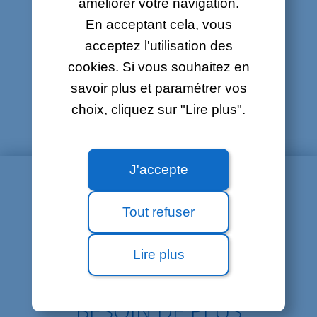
améliorer votre navigation.
Mes e-mails ne s'affichent pas
En acceptant cela, vous
correctement
acceptez l'utilisation des
J'ai des problèmes d'envoi/de
cookies. Si vous souhaitez en
réception
savoir plus et paramétrer vos
Comment configurer mon logiciel
choix, cliquez sur "Lire plus".
de messagerie ?
J'accepte
Tout refuser
Lire plus
BESOIN DE PLUS