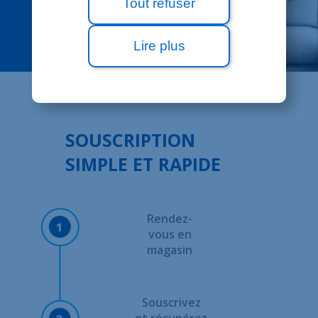
Tout refuser
Lire plus
SOUSCRIPTION
SIMPLE ET RAPIDE
Rendez-
vous en
magasin
Souscrivez