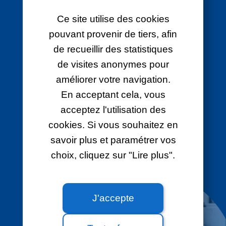
Ce site utilise des cookies
LA BOX 4G POUR QUI
pouvant provenir de tiers, afin
?
de recueillir des statistiques
de visites anonymes pour
Si vous n’êtes pas éligible à la fibre.
améliorer votre navigation.
Si votre connexion actuelle est trop lente.
En acceptant cela, vous
acceptez l'utilisation des
Si vous souhaitez disposer d’une solution
cookies. Si vous souhaitez en
sans câblage.
savoir plus et paramétrer vos
choix, cliquez sur "Lire plus".
Si vous souhaitez une connexion Internet
temporaire et immédiate.
J'accepte