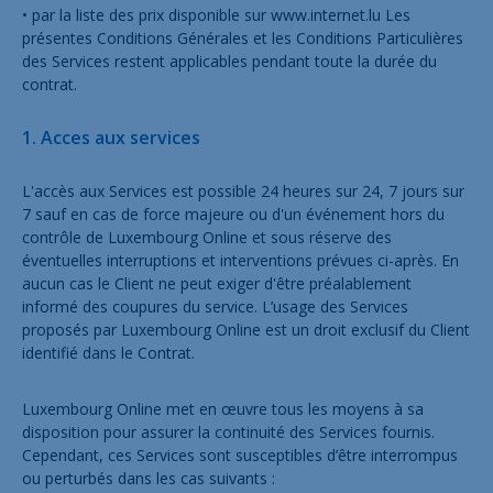
• par la liste des prix disponible sur
www.internet.lu
Les
À propos
présentes Conditions Générales et les Conditions Particulières
des Services restent applicables pendant toute la durée du
Contact
contrat.
Offres d'emploi
1. Acces aux services
Plan du site
L'accès aux Services est possible 24 heures sur 24, 7 jours sur
Légal
7 sauf en cas de force majeure ou d'un événement hors du
contrôle de Luxembourg Online et sous réserve des
éventuelles interruptions et interventions prévues ci-après. En
aucun cas le Client ne peut exiger d'être préalablement
informé des coupures du service. L’usage des Services
proposés par Luxembourg Online est un droit exclusif du Client
identifié dans le Contrat.
Luxembourg Online met en œuvre tous les moyens à sa
disposition pour assurer la continuité des Services fournis.
Cependant, ces Services sont susceptibles d’être interrompus
ou perturbés dans les cas suivants :