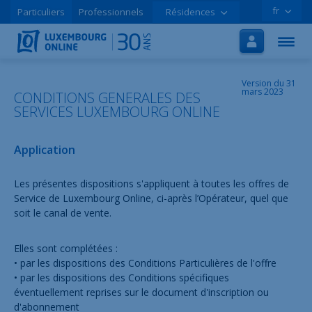
fr
Particuliers
Professionnels
Résidences
Accueil
Internet
TV
Version du 31
mars 2023
CONDITIONS GENERALES DES
SERVICES LUXEMBOURG ONLINE
Mobile
Tutoriels
Application
Promos
Les présentes dispositions s'appliquent à toutes les offres de
Service de Luxembourg Online, ci-après l’Opérateur, quel que
soit le canal de vente.
Inscription en ligne
Assistance
Elles sont complétées :
• par les dispositions des Conditions Particulières de l'offre
LOLCLOUD
• par les dispositions des Conditions spécifiques
éventuellement reprises sur le document d'inscription ou
Brochure
d'abonnement