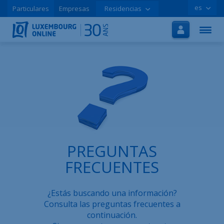
es
Particulares
Empresas
Residencias
Inicio
Internet
TV
Móvil
Tutoriales
Promociones
PREGUNTAS
Contratar online
FRECUENTES
Ayuda
¿Estás buscando una información?
LOLCLOUD
Consulta las preguntas frecuentes a
continuación.
Folleto