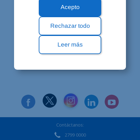
Acepto
¿Puedo utilizar un módem de otro
proveedor?
Rechazar todo
¿Qué es el "fair use"?
Leer más
¿Qué pasa si me cambio de casa?
Contáctanos:
2799 0000