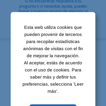
Si no encuentras respuesta a tu
Sobre nosotros
pregunta o si necesitas ayuda, puedes
llamar a nuestro servicio de atención al
Contacto
cliente al número
2799 0000
o enviarnos
un e-mail a
helpdesk@internet.lu
Ofertas de empleo
Esta web utiliza cookies que
Mapa del sitio
pueden provenir de terceros
para recopilar estadísticas
Aviso legal
anónimas de visitas con el fin
de mejorar la navegación.
¿Cuál es la obligación de Luxembourg Online
Al aceptar, estás de acuerdo
en cuanto a la velocidad de Internet
prevista?
con el uso de cookies. Para
saber más y definir tus
preferencias, selecciona 'Leer
¿Qué significan los términos 'upstream',
'downstream' y 'Mbps'?
más'.
¿Para qué sirve el filtro (splitter)?