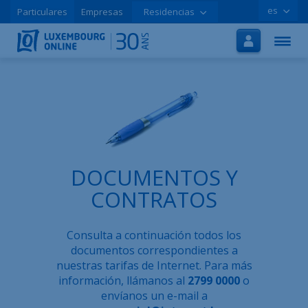
es
Particulares
Empresas
Residencias
Inicio
Internet
TV
Móvil
Tutoriales
DOCUMENTOS Y
Promociones
CONTRATOS
Contratar online
Consulta a continuación todos los
Ayuda
documentos correspondientes a
nuestras tarifas de Internet. Para más
LOLCLOUD
información, llámanos al
2799 0000
o
envíanos un e-mail a
Folleto