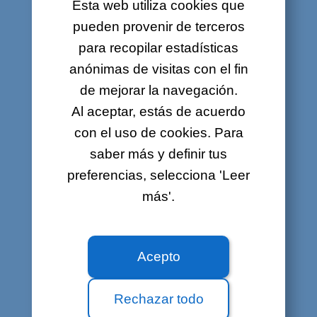
Esta web utiliza cookies que
CONDICIONES GENERALES
pueden provenir de terceros
Y AVISO LEGAL
para recopilar estadísticas
anónimas de visitas con el fin
de mejorar la navegación.
Condiciones generales (nueva versión
desde el 31/03/2023)
Al aceptar, estás de acuerdo
Condiciones particulares servicios de
con el uso de cookies. Para
Internet fibra óptica (nueva versión desde
el 27/06/2019)
saber más y definir tus
Condiciones particulares servicios de
preferencias, selecciona 'Leer
Internet ADSL y VDSL (nueva versión
desde el 27/06/2019)
más'.
Condiciones particulares Internet por cable
(nueva versión desde el 27/06/2019)
Condiciones particulares teléfono fijo
Acepto
(nueva versión desde el )
Condiciones particulares móvil (nueva
versión desde el 15/06/2017)
Rechazar todo