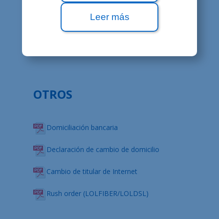
Condiciones particulares LOLTV y LOLTV
Mobile (nueva versión desde el
15/09/2020)
Leer más
Aviso legal
(nueva versión desde el 26/01/2016)
OTROS
Domiciliación bancaria
Declaración de cambio de domicilio
Cambio de titular de Internet
Rush order (LOLFIBER/LOLDSL)