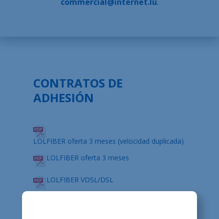
commercial@internet.lu
.
Sobre nosotros
Contacto
Ofertas de empleo
Mapa del sitio
CONTRATOS DE
Aviso legal
ADHESIÓN
LOLFIBER oferta 3 meses (velocidad duplicada)
LOLFIBER oferta 3 meses
LOLFIBER VDSL/DSL