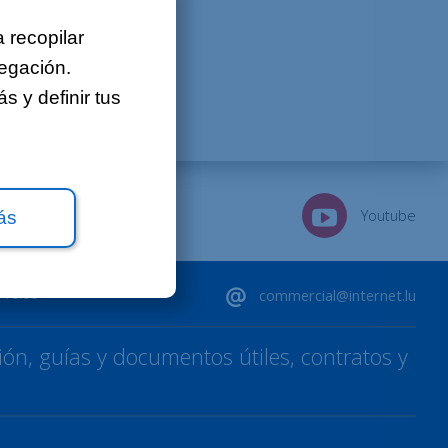
Sobre nosotros
 recopilar
Contacto
vegación.
 y definir tus
Ofertas de empleo
Mapa del sitio
Aviso legal
LinkedIn
Youtube
ás
 18:00
commercial@internet.lu
ón, guías y documentos útiles, contratos y