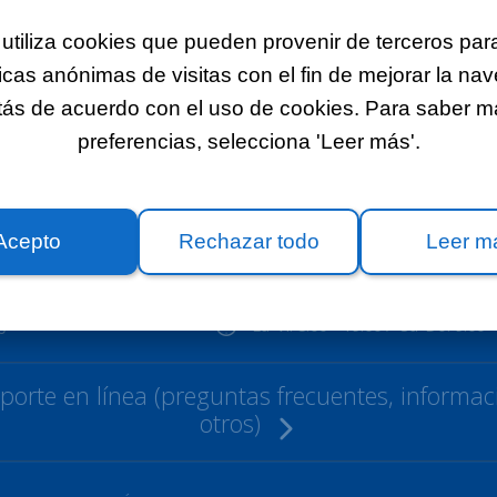
utiliza cookies que pueden provenir de terceros para
icas anónimas de visitas con el fin de mejorar la na
 nuestras ofertas de Internet.
stás de acuerdo con el uso de cookies. Para saber más
preferencias, selecciona 'Leer más'.
Instagram
Acepto
Rechazar todo
Leer m
Lu-Vi: 8:00 - 19:00 / Sa-Do: 9:00 -
0
orte en línea (preguntas frecuentes, informaci
otros)