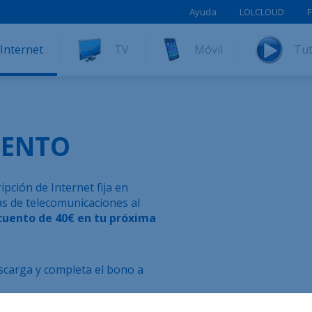
Ayuda
LOLCLOUD
F
Internet
TV
Móvil
Tut
IENTO
pción de Internet fija en
s de telecomunicaciones al
cuento de 40€ en tu próxima
scarga y completa el bono a