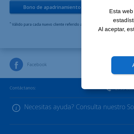
Bono de apadrinamiento
Esta web 
estadíst
*
Válido para cada nuevo cliente referido a Luxembourg Online por una de
Al aceptar, e
Facebook
X
Contáctanos:
2799 000
Necesitas ayuda? Consulta nuestro Sop