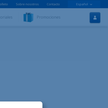
olleto
Sobre nosotros
Contacto
Español
Inicio
oriales
Promociones
Internet
TV
Móvil
Tutoriales
Promociones
Contratar online
Ayuda
LOLCLOUD
Folleto