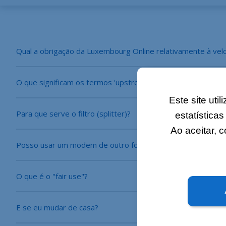
Qual a obrigação da Luxembourg Online relativamente à velo
O que significam os termos 'upstream', 'downstream' e 'Mb
Este site uti
Para que serve o filtro (splitter)?
estatística
Ao aceitar, 
Posso usar um modem de outro fornecedor?
O que é o "fair use"?
E se eu mudar de casa?