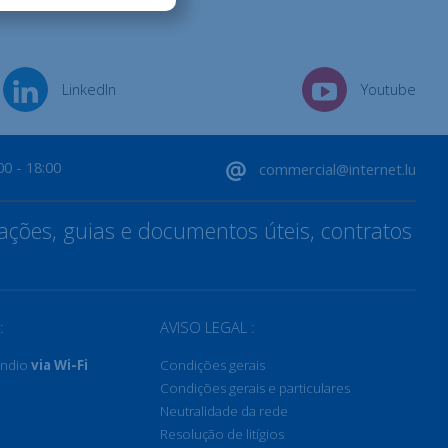
LinkedIn
Youtube
00 - 18:00
commercial@internet.lu
ções, guias e documentos úteis, contratos
:
AVISO LEGAL :
êndio
via Wi-Fi
Condições gerais
Condições gerais e particulares
Neutralidade da rede
Resolução de litígios