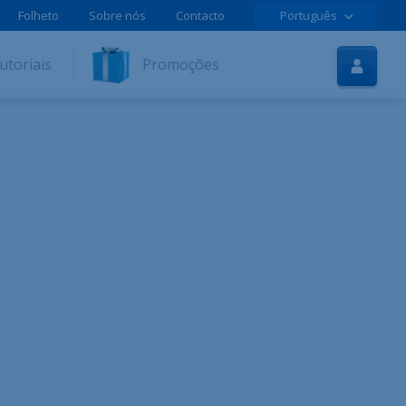
Folheto
Sobre nós
Contacto
Português
Início
utoriais
Promoções
Internet
TV
Móvel
Tutoriais
Promoções
Aderir online
Ajuda
LOLCLOUD
Folheto