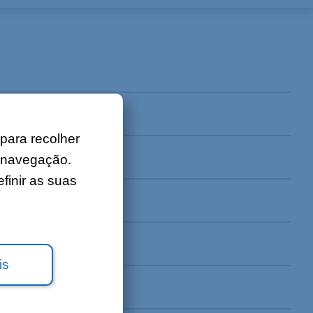
Sobre nós
Contacto
Ofertas de emprego
Mapa do site
Informações legais
 para recolher
a navegação.
finir as suas
is