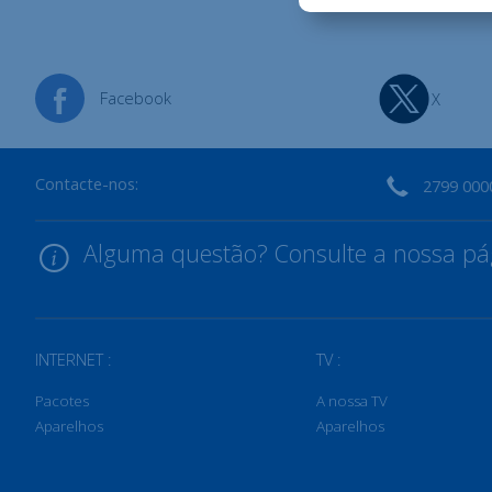
Facebook
X
Contacte-nos:
2799 000
Alguma questão? Consulte a nossa pág
INTERNET :
TV :
Pacotes
A nossa TV
Aparelhos
Aparelhos