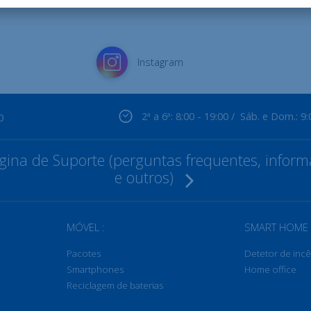
Instagram
2ª a 6ª: 8:00 - 19:00 / Sáb. e Dom.: 9:
0
ina de Suporte (perguntas frequentes, informa
e outros)
MÓVEL :
SMART HOME 
Pacotes
Detetor de inc
Smartphones
Home office
Reciclagem de baterias