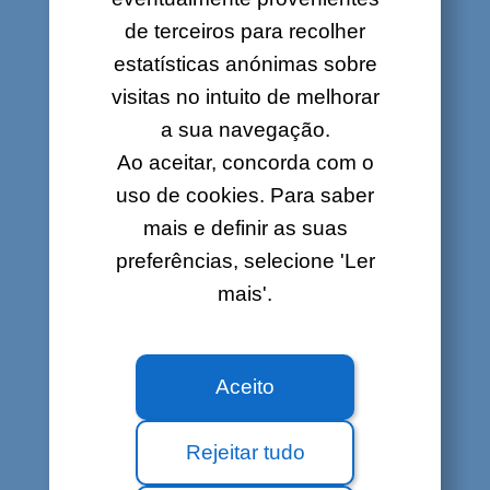
CONDIÇÕES GERAIS E
AVISO LEGAL
de terceiros para recolher
estatísticas anónimas sobre
visitas no intuito de melhorar
Condições gerais (nova versão desde
31/03/2023)
a sua navegação.
Condições particulares serviços de Internet
Ao aceitar, concorda com o
fibra ótica (nova versão desde 27/06/2019)
uso de cookies. Para saber
Condições particulares serviços de Internet
ADSL e VDSL (nova versão desde
mais e definir as suas
27/06/2019)
preferências, selecione 'Ler
Condições particulares Internet por cabo
mais'.
(nova versão desde 27/06/2019)
Condições particulares telefone fixo (nova
versão desde
Condições particulares móvel (nova versão
Aceito
desde 15/06/2017)
Condições particulares LOLTV e LOLTV
Rejeitar tudo
Mobile (nova versão desde 15/09/2020)
Aviso legal