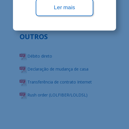
(nova versão desde 26/01/2016)
Ler mais
OUTROS
Débito direto
Declaração de mudança de casa
Transferência de contrato Internet
Rush order (LOLFIBER/LOLDSL)