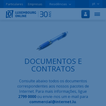
pt
Particulares
Empresas
Residências
Início
Internet
TV
Móvel
Tutoriais
DOCUMENTOS E
Promoções
CONTRATOS
Aderir online
Consulte abaixo todos os documentos
Ajuda
correspondentes aos nossos pacotes de
Internet. Para mais informações, ligue
LOLCLOUD
2799 0000
ou envie-nos um e-mail para
commercial@internet.lu
.
Folheto