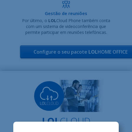
Gestão de reuniões
Por último, o
LOL
Cloud Phone também conta
com um sistema de videoconferência que
permite participar em reuniões telefónicas.
Configure o seu pacote
LOL
HOME OFFICE
LOL
CLOUD