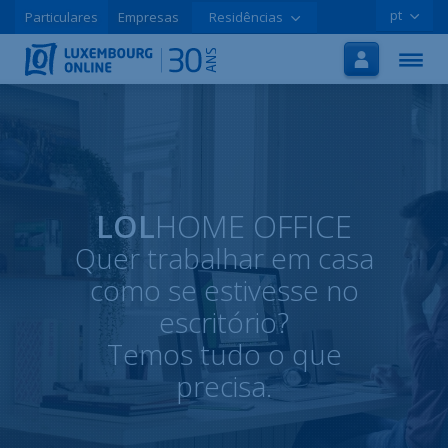
pt
Particulares
Empresas
Residências
Início
Internet
TV
Móvel
Tutoriais
LOL
HOME OFFICE
Quer trabalhar em casa
Promoções
como se estivesse no
Aderir online
escritório?
Temos tudo o que
Ajuda
precisa.
LOLCLOUD
Folheto