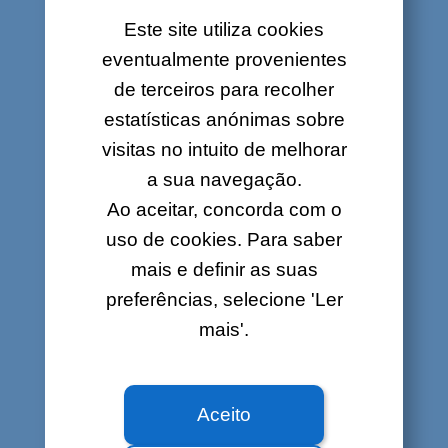
O LOL
Cloud permite-lhe armazenar todo
Este site utiliza cookies
o tipo de documentos (Word, Excel,
PowerPoint, imagens, vídeos, etc.) num
eventualmente provenientes
espaço privado chamado 'Cloud' e tê-los
de terceiros para recolher
à mão onde quer que esteja desde que
estatísticas anónimas sobre
tenha acesso à Internet.
visitas no intuito de melhorar
a sua navegação.
Ao aceitar, concorda com o
Segurança
uso de cookies. Para saber
Os seus dados são armazenados em Data
Centers seguros e sediados no Luxemburgo,
mais e definir as suas
onde são feitas cópias de segurança de forma
preferências, selecione 'Ler
regular.
mais'.
Simplicidade
Trata-se de uma solução muito fácil de usar e
Aceito
que funciona como o disco rígido do seu