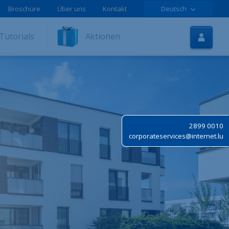
Broschüre
Über uns
Kontakt
Deutsch
Startseite
Tutorials
Aktionen
Internet
TV
Handy
Tutorials
2899 0010
Aktionen
corporateservices@internet.lu
Online-Registrierung
Hilfe
LOLCLOUD
Broschüre