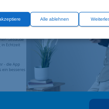
akzeptiere
Alle ablehnen
Weiterle
f Ihre App.
fenen Gebäude
in Echtzeit
r - die App
s ein besseres