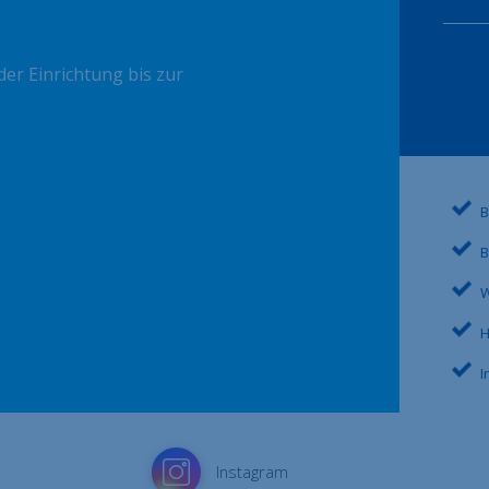
er Einrichtung bis zur
B
B
W
H
I
Instagram