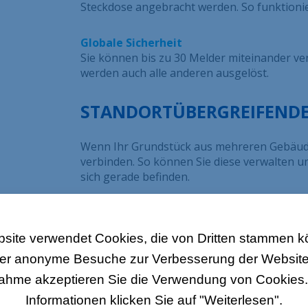
Steckdose angebracht werden. So funktionie
Globale Sicherheit
Sie können bis zu 30 Melder miteinander ve
werden auch alle anderen ausgelöst.
STANDORTÜBERGREIFEND
Wenn Ihr Grundstück aus mehreren Gebäuden
verbinden. So können Sie diese verwalten u
sich gerade befinden.
site verwendet Cookies, die von Dritten stammen 
über anonyme Besuche zur Verbesserung der Websit
nahme akzeptieren Sie die Verwendung von Cookies. 
AUF
Informationen klicken Sie auf "Weiterlesen".