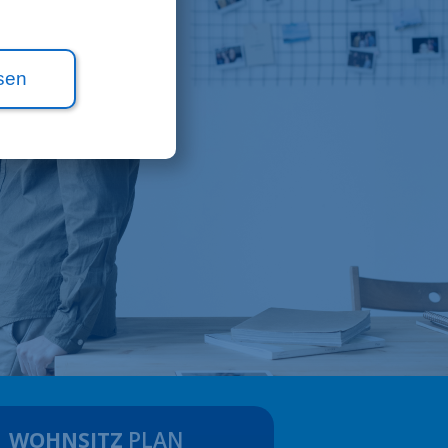
sen
WOHNSITZ
PLAN