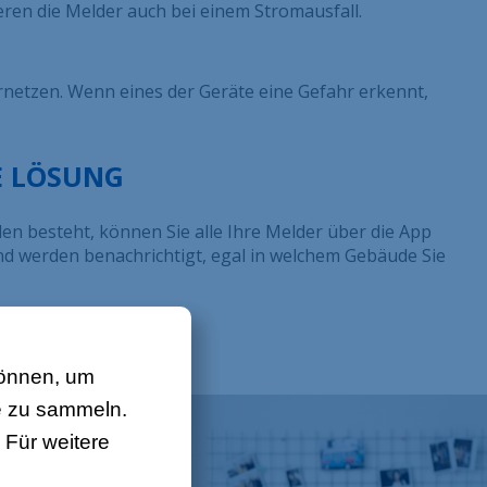
ren die Melder auch bei einem Stromausfall.
rnetzen. Wenn eines der Geräte eine Gefahr erkennt,
E LÖSUNG
 besteht, können Sie alle Ihre Melder über die App
nd werden benachrichtigt, egal in welchem Gebäude Sie
können, um
e zu sammeln.
Für weitere