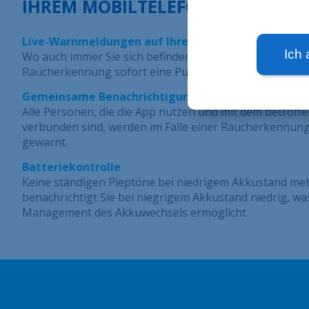
IHREM MOBILTELEFON.
Live-Warnmeldungen auf Ihrem Smartphone
Ich 
Wo auch immer Sie sich befinden, Sie erhalten bei einer
Raucherkennung sofort eine Push-Benachrichtigung au
Gemeinsame Benachrichtigungen
Alle Personen, die die App nutzen und mit dem betrof
verbunden sind, werden im Falle einer Raucherkennung 
gewarnt.
Batteriekontrolle
Keine ständigen Pieptöne bei niedrigem Akkustand meh
benachrichtigt Sie bei niegrigem Akkustand niedrig, wa
Management des Akkuwechsels ermöglicht.