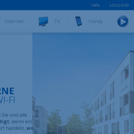
Hilfe
LOLCLOUD
Internet
TV
Handy
RNE
-FI
Sie und alle
tigt
, wenn ein
rt handeln,
wo