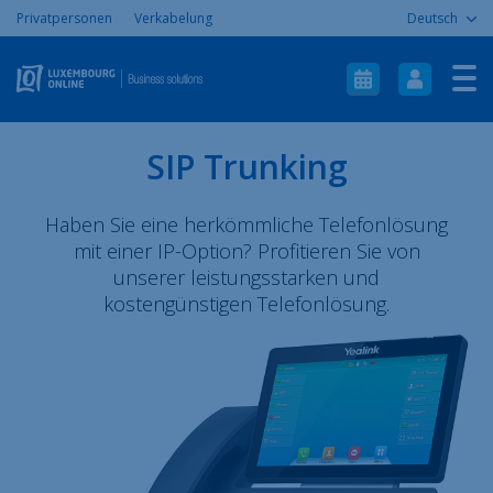
Privatpersonen
Verkabelung
Deutsch
Herzlich willkommen
Internet
Telefonie
SIP Trunking
ICT
Haben Sie eine herkömmliche Telefonlösung
Mobil
mit einer IP-Option? Profitieren Sie von
unserer leistungsstarken und
Aide & Support
kostengünstigen Telefonlösung.
À propos
Contact
Plan du site