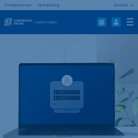
Privatpersonen
Verkabelung
Deutsch
Herzlich willkommen
Internet
Telefonie
ICT
Mobil
Aide & Support
À propos
Contact
Plan du site