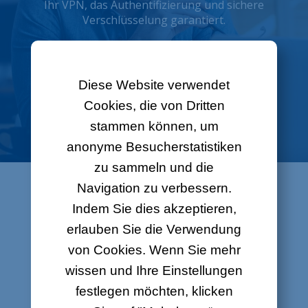
Ihr VPN, das Authentifizierung und sichere
Verschlüsselung garantiert.
Mit LOLVPN können Sie Ihren Mitarbeitern im
Home-Office einen sicheren Zugang zu Ihrem
Firmennetzwerk ermöglichen und ihnen die
Diese Website verwendet
gleichen Vorteile wie im Büro zur Verfügung
Cookies, die von Dritten
stellen.
stammen können, um
anonyme Besucherstatistiken
zu sammeln und die
Navigation zu verbessern.
Indem Sie dies akzeptieren,
Ihre Vorteile
erlauben Sie die Verwendung
von Cookies. Wenn Sie mehr
Sicherheit
wissen und Ihre Einstellungen
festlegen möchten, klicken
Luxembourg Online garantiert eine sichere