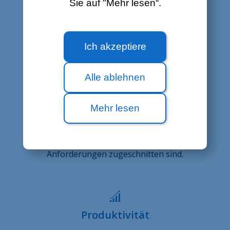
Sie auf "Mehr lesen“.
Nutzung, indem es Ihnen ermöglicht, den
Zugang auf der Grundlage der IP-Adresse des
Benutzers zu verwalten.
Ich akzeptiere
Alle ablehnen
Flexibiilität
Mehr lesen
Für die Zusammenschaltung zwischen
verschiedenen Standorten im Großherzogtum
bietet Luxembourg Online verschiedene
Angebote, die speziell auf Ihre geschäftlichen
Anforderungen zugeschnitten sind.
Produktivität