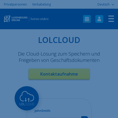
Privatpersonen
Verkabelung
Deutsch
Herzlich willkommen
Internet
Telefonie
LOLCLOUD
ICT
Die Cloud-Lösung zum Speichern und
Mobil
Freigeben von Geschäftsdokumenten
Aide & Support
Kontaktaufnahme
À propos
Contact
Plan du site