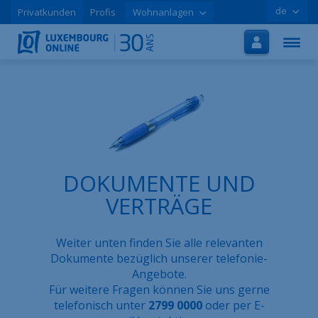
de
Privatkunden
Profis
Wohnanlagen
Startseite
Internet
TV
Handy
Tutorials
DOKUMENTE UND
Aktionen
VERTRÄGE
Online-Registrierung
Weiter unten finden Sie alle relevanten
Hilfe
Dokumente bezüglich unserer telefonie-
Angebote.
LOLCLOUD
Für weitere Fragen können Sie uns gerne
telefonisch unter
2799 0000
oder per E-
Broschüre