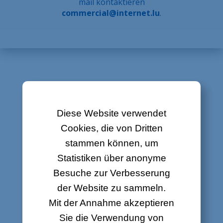
mail kontaktieren
Über uns
commercial@internet.lu
.
Kontakt
Stellenangebote
Sitemap
Gesetzlich
VERTRÄGE
Diese Website verwendet
Cookies, die von Dritten
Auftrag für Anschluss
stammen können, um
Vertragsübernahme
Statistiken über anonyme
Besuche zur Verbesserung
der Website zu sammeln.
Mit der Annahme akzeptieren
ALLGEMEINE
Sie die Verwendung von