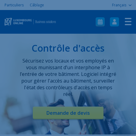
Particuliers
Câblage
Français
Accueil
Internet
Téléphonie
Contrôle d'accès
ICT
Sécurisez vos locaux et vos employés en
Mobile
vous munissant d’un interphone IP à
l’entrée de votre bâtiment. Logiciel intégré
Aide & Support
pour gérer l'accès au bâtiment, surveiller
l'état des contrôleurs d'accès en temps
À propos
réel.
Contact
Plan du site
Demande de devis