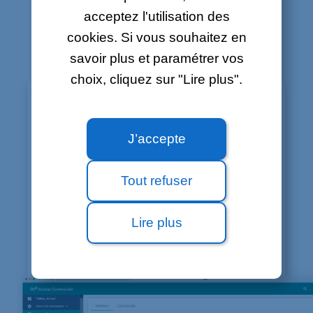
GESTION DU CONTRÔLE
acceptez l'utilisation des
D’ACCÈS
cookies. Si vous souhaitez en
savoir plus et paramétrer vos
choix, cliquez sur "Lire plus".
Un outil d'accompagnement RH :
Vérifiez les pointages directement
J’accepte
depuis votre logiciel
Facilitez le suivi de vos employés: Calculez le
Tout refuser
temps de travail de vos employés, vérifiez les
temps de repos et surveillez les heures
supplémentaires.
Lire plus
Le
des statistiques par employés peuvent
être générées pour la période souhaitée